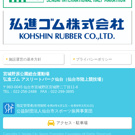
施設運営の基本方針
プライバシーポリシー
宮城野原公園総合運動場
弘進ゴム アスリートパーク仙台（仙台市陸上競技場）
〒983-0045 仙台市宮城野区宮城野二丁目11-6
TEL：022-256-2488 FAX：022-299-3895
指定管理者
(管理期間:令和4年4月1日～令和9年3月31日)
公益財団法人仙台市スポーツ振興事業団
アクセス・駐車場
Copyright © Sendai City Sports Promotion Foundation All Rights Reserved.