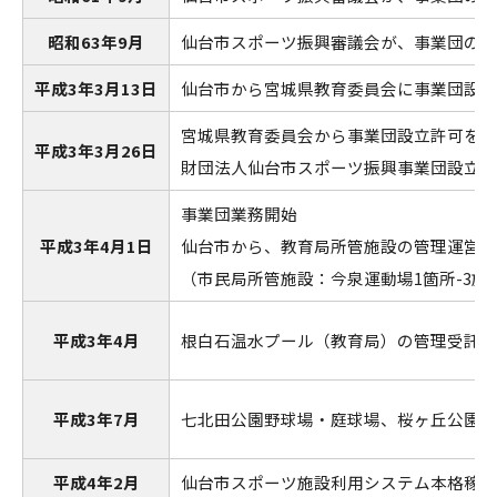
昭和63年9月
仙台市スポーツ振興審議会が、事業団の設
平成3年3月13日
仙台市から宮城県教育委員会に事業団設立
宮城県教育委員会から事業団設立許可を受
平成3年3月26日
財団法人仙台市スポーツ振興事業団設立
事業団業務開始
平成3年4月1日
仙台市から、教育局所管施設の管理運営業
（市民局所管施設：今泉運動場1箇所-3施
平成3年4月
根白石温水プール（教育局）の管理受託
平成3年7月
七北田公園野球場・庭球場、桜ヶ丘公園庭
平成4年2月
仙台市スポーツ施設利用システム本格稼働