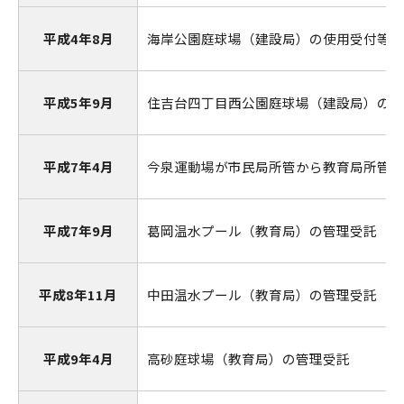
平成4年8月
海岸公園庭球場（建設局）の使用受付等受
平成5年9月
住吉台四丁目西公園庭球場（建設局）の使
平成7年4月
今泉運動場が市民局所管から教育局所管と
平成7年9月
葛岡温水プール（教育局）の管理受託
平成8年11月
中田温水プール（教育局）の管理受託
平成9年4月
高砂庭球場（教育局）の管理受託