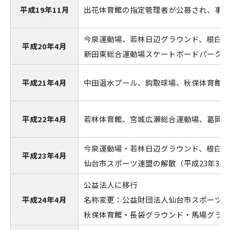
平成19年11月
出花体育館の指定管理者が公募され、事業
今泉運動場、若林日辺グラウンド、根白石
平成20年4月
新田東総合運動場スケートボードパークの
平成21年4月
中田温水プール、鈎取球場、秋保体育館、
平成22年4月
若林体育館、宮城広瀬総合運動場、葛岡温
今泉運動場・若林日辺グラウンド、根白石
平成23年4月
仙台市スポーツ連盟の解散（平成23年3
公益法人に移行
平成24年4月
名称変更：公益財団法人仙台市スポーツ振
秋保体育館・長袋グラウンド・馬場グラウ