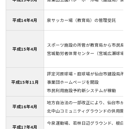
平成14年4月
泉サッカー場（教育局）の管理受託
スポーツ施設の所管が教育局から市民局に
平成15年4月
宮城勤労者体育センター（宮城広瀬球場）
評定河原球場・庭球場が仙台市建設局所管
平成15年11月
事業団ホームページを開設
市民利用施設予約新システムが稼動
地方自治法の一部改正により、仙台市が指
平成16年4月
北中山コミュニティグラウンドの供用開始
今泉運動場、若林日辺グラウンド、根白石
平成17年4月