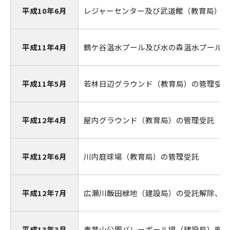
平成10年6月
レジャーセンター及び武道館（教育局）閉
平成11年4月
鶴ケ谷温水プール及び水の森温水プール（
平成11年5月
若林日辺グラウンド（教育局）の管理受託
平成12年4月
屋内グラウンド（教育局）の管理受託
平成12年6月
川内庭球場（教育局）の管理受託
平成12年7月
広瀬川飯田緑地（建設局）の受託解除、中
平成13年3月
青葉山公園バレーボール場（建設局）廃止