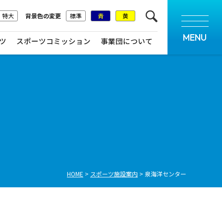
特大
背景色の変更
標準
青
黄
MENU
ツ
スポーツコミッション
事業団について
HOME
スポーツ施設案内
泉海洋センター